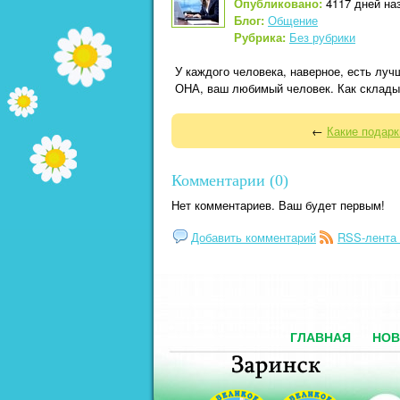
Опубликовано:
4117 дней наз
Блог:
Общение
Рубрика:
Без рубрики
У каждого человека, наверное, есть луч
ОНА, ваш любимый человек. Как склады
←
Какие подарк
Комментарии (0)
Нет комментариев. Ваш будет первым!
Добавить комментарий
RSS-лента
ГЛАВНАЯ
НОВ