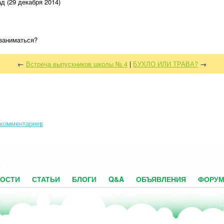
д (29 декабря 2014)
 заниматься?
←
Встреча выпускников школы № 4
|
БУХЛО ИЛИ ТРАВА?
→
 комментариев
ОСТИ
СТАТЬИ
БЛОГИ
Q&A
ОБЪЯВЛЕНИЯ
ФОРУ