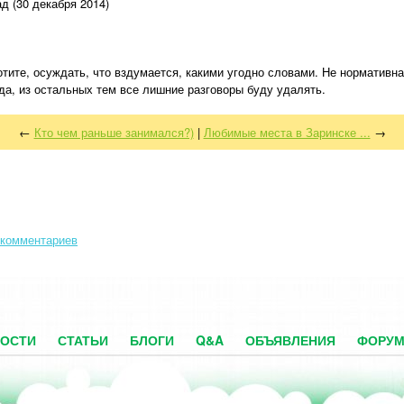
д (30 декабря 2014)
хотите, осуждать, что вздумается, какими угодно словами. Не норматив
да, из остальных тем все лишние разговоры буду удалять.
←
Кто чем раньше занимался?)
|
Любимые места в Заринске ...
→
 комментариев
ОСТИ
СТАТЬИ
БЛОГИ
Q&A
ОБЪЯВЛЕНИЯ
ФОРУ