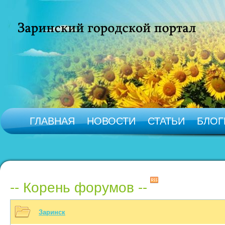
ГЛАВНАЯ
НОВОСТИ
СТАТЬИ
БЛОГ
-- Корень форумов --
Заринск