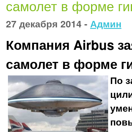
самолет в форме ги
27 декабря 2014 -
Админ
Компания Airbus за
самолет в форме г
По з
цили
умен
пов