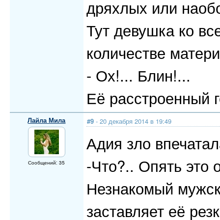
дряхлых или наобо
Тут девушка ко вс
количестве материа
- Ох!... Блин!...
Её расстроенный г
Лайла Мила
#9
- 20 декабря 2014 в 19:49
Адия зло впечатал
-Что?.. Опять это
Сообщений: 35
Незнакомый мужско
заставляет её резк