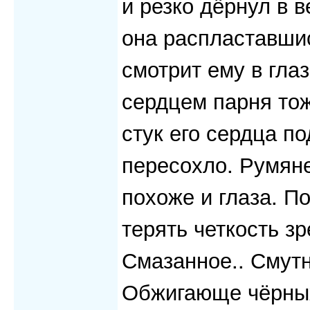
и резко дёрнул в в
она распластавшис
смотрит ему в гла
сердцем парня тож
стук его сердца п
пересохло. Румяне
похоже и глаза. По
терять четкость з
Смазанное.. Смутн
Обжигающе чёрных